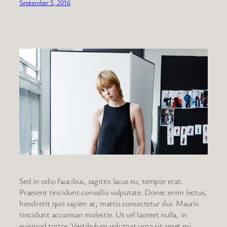
September 5, 2016
Sed in odio faucibus, sagittis lacus eu, tempor erat.
Praesent tincidunt convallis vulputate. Donec enim lectus,
hendrerit quis sapien at, mattis consectetur dui. Mauris
tincidunt accumsan molestie. Ut vel laoreet nulla, in
euismod tortor. Vestibulum volutpat urna sit amet mi