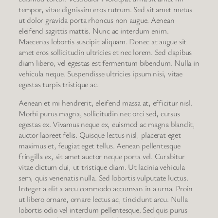
tempor, vitae dignissim eros rutrum. Sed sit amet metus
ut dolor gravida porta rhoncus non augue. Aenean
eleifend sagittis mattis. Nunc ac interdum enim.
Maecenas lobortis suscipit aliquam. Donec at augue sit
amet eros sollicitudin ultricies et nec lorem. Sed dapibus
diam libero, vel egestas est fermentum bibendum. Nulla in
vehicula neque. Suspendisse ultricies ipsum nisi, vitae
egestas turpis tristique ac.
Aenean et mi hendrerit, eleifend massa at, efficitur nisl.
Morbi purus magna, sollicitudin nec orci sed, cursus
egestas ex. Vivamus neque ex, euismod ac magna blandit,
auctor laoreet felis. Quisque lectus nisl, placerat eget
maximus et, feugiat eget tellus. Aenean pellentesque
fringilla ex, sit amet auctor neque porta vel. Curabitur
vitae dictum dui, ut tristique diam. Ut lacinia vehicula
sem, quis venenatis nulla. Sed lobortis vulputate luctus.
Integer a elit a arcu commodo accumsan in a urna. Proin
ut libero ornare, ornare lectus ac, tincidunt arcu. Nulla
lobortis odio vel interdum pellentesque. Sed quis purus