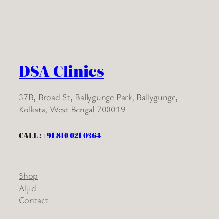
DSA Clinics
37B, Broad St, Ballygunge Park, Ballygunge,
Kolkata, West Bengal 700019
CALL :
+91 810 021 0364
Shop
Aljid
Contact