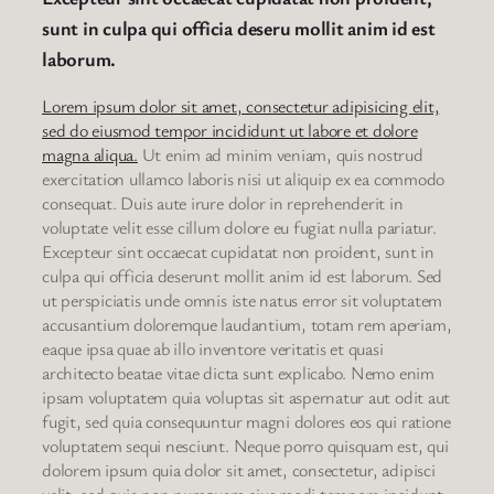
sunt in culpa qui officia deseru mollit anim id est
laborum.
Lorem ipsum dolor sit amet, consectetur adipisicing elit,
sed do eiusmod tempor incididunt ut labore et dolore
magna aliqua.
Ut enim ad minim veniam, quis nostrud
exercitation ullamco laboris nisi ut aliquip ex ea commodo
consequat. Duis aute irure dolor in reprehenderit in
voluptate velit esse cillum dolore eu fugiat nulla pariatur.
Excepteur sint occaecat cupidatat non proident, sunt in
culpa qui officia deserunt mollit anim id est laborum. Sed
ut perspiciatis unde omnis iste natus error sit voluptatem
accusantium doloremque laudantium, totam rem aperiam,
eaque ipsa quae ab illo inventore veritatis et quasi
architecto beatae vitae dicta sunt explicabo. Nemo enim
ipsam voluptatem quia voluptas sit aspernatur aut odit aut
fugit, sed quia consequuntur magni dolores eos qui ratione
voluptatem sequi nesciunt. Neque porro quisquam est, qui
dolorem ipsum quia dolor sit amet, consectetur, adipisci
velit, sed quia non numquam eius modi tempora incidunt