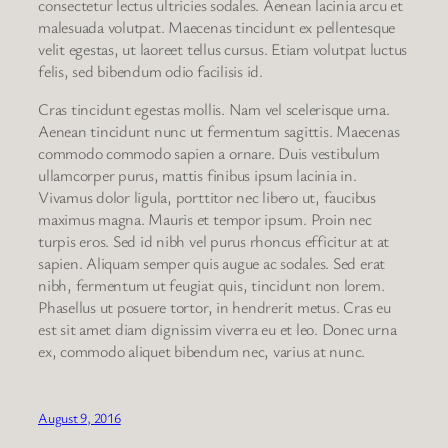
consectetur lectus ultricies sodales. Aenean lacinia arcu et
malesuada volutpat. Maecenas tincidunt ex pellentesque
velit egestas, ut laoreet tellus cursus. Etiam volutpat luctus
felis, sed bibendum odio facilisis id.
Cras tincidunt egestas mollis. Nam vel scelerisque urna.
Aenean tincidunt nunc ut fermentum sagittis. Maecenas
commodo commodo sapien a ornare. Duis vestibulum
ullamcorper purus, mattis finibus ipsum lacinia in.
Vivamus dolor ligula, porttitor nec libero ut, faucibus
maximus magna. Mauris et tempor ipsum. Proin nec
turpis eros. Sed id nibh vel purus rhoncus efficitur at at
sapien. Aliquam semper quis augue ac sodales. Sed erat
nibh, fermentum ut feugiat quis, tincidunt non lorem.
Phasellus ut posuere tortor, in hendrerit metus. Cras eu
est sit amet diam dignissim viverra eu et leo. Donec urna
ex, commodo aliquet bibendum nec, varius at nunc.
August 9, 2016