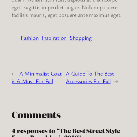
eget, sagittis imperdiet augue. Nullam posuere
facilisis mauris, eget posuere ante maximus eget.
Fashion
Inspiration
Shopping
←
A Minimalist Coat
A Guide To The Best
is A Must For Fall
Accessories For Fall
→
Comments
4 responses to “The Best Street Style